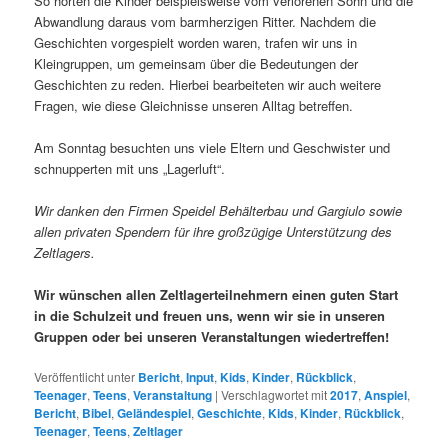
So hörten die Kinder beispielsweise vom verlorenen Sohn und die
Abwandlung daraus vom barmherzigen Ritter. Nachdem die
Geschichten vorgespielt worden waren, trafen wir uns in
Kleingruppen, um gemeinsam über die Bedeutungen der
Geschichten zu reden. Hierbei bearbeiteten wir auch weitere
Fragen, wie diese Gleichnisse unseren Alltag betreffen.
Am Sonntag besuchten uns viele Eltern und Geschwister und
schnupperten mit uns „Lagerluft“.
Wir danken den Firmen Speidel Behälterbau und Gargiulo sowie
allen privaten Spendern für ihre großzügige Unterstützung des
Zeltlagers.
Wir wünschen allen Zeltlagerteilnehmern einen guten Start
in die Schulzeit und freuen uns, wenn wir sie in unseren
Gruppen oder bei unseren Veranstaltungen wiedertreffen!
Veröffentlicht unter
Bericht
,
Input
,
Kids
,
Kinder
,
Rückblick
,
Teenager
,
Teens
,
Veranstaltung
|
Verschlagwortet mit
2017
,
Anspiel
,
Bericht
,
Bibel
,
Geländespiel
,
Geschichte
,
Kids
,
Kinder
,
Rückblick
,
Teenager
,
Teens
,
Zeltlager