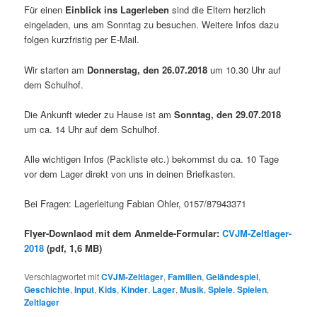
Für einen
Einblick ins Lagerleben
sind die Eltern herzlich
eingeladen, uns am Sonntag zu besuchen. Weitere Infos dazu
folgen kurzfristig per E-Mail.
Wir starten am
Donnerstag, den 26.07.2018
um 10.30 Uhr auf
dem Schulhof.
Die Ankunft wieder zu Hause ist am
Sonntag, den 29.07.2018
um ca. 14 Uhr auf dem Schulhof.
Alle wichtigen Infos (Packliste etc.) bekommst du ca. 10 Tage
vor dem Lager direkt von uns in deinen Briefkasten.
Bei Fragen: Lagerleitung Fabian Ohler, 0157/87943371
Flyer-Downlaod mit dem Anmelde-Formular:
CVJM-Zeltlager-
2018
(pdf, 1,6 MB)
Verschlagwortet mit
CVJM-Zeltlager
,
Familien
,
Geländespiel
,
Geschichte
,
Input
,
Kids
,
Kinder
,
Lager
,
Musik
,
Spiele
,
Spielen
,
Zeltlager