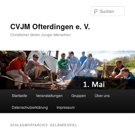
Zum
Zum
primären
sekundären
Such
Inhalt
Inhalt
springen
springen
CVJM Ofterdingen e. V.
Christlicher Verein Junger Menschen
Hauptmenü
Startseite
Veranstaltungen
Gruppen
Über uns
Datenschutzerklärung
Impressum
SCHLAGWORTARCHIV:
GELÄNDESPIEL