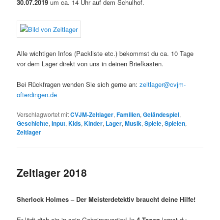
30.07.2019
um ca. 14 Uhr auf dem Schulhof.
Alle wichtigen Infos (Packliste etc.) bekommst du ca. 10 Tage
vor dem Lager direkt von uns in deinen Briefkasten.
Bei Rückfragen wenden Sie sich gerne an:
zeltlager@cvjm-
ofterdingen.de
Verschlagwortet mit
CVJM-Zeltlager
,
Familien
,
Geländespiel
,
Geschichte
,
Input
,
Kids
,
Kinder
,
Lager
,
Musik
,
Spiele
,
Spielen
,
Zeltlager
Zeltlager 2018
Sherlock Holmes – Der Meisterdetektiv braucht deine Hilfe!
Er lädt dich ein in sein Geheimquartier! In
4 Tagen
lernst du