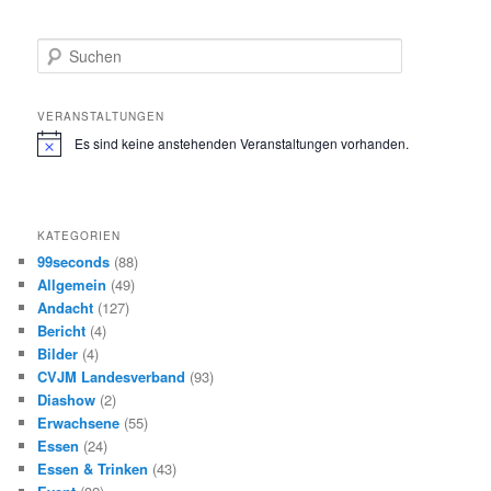
S
u
c
h
VERANSTALTUNGEN
e
Es sind keine anstehenden Veranstaltungen vorhanden.
H
n
i
n
w
e
KATEGORIEN
i
s
99seconds
(88)
Allgemein
(49)
Andacht
(127)
Bericht
(4)
Bilder
(4)
CVJM Landesverband
(93)
Diashow
(2)
Erwachsene
(55)
Essen
(24)
Essen & Trinken
(43)