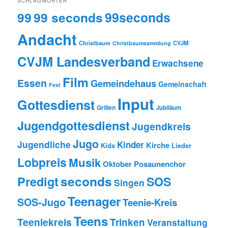
SCHLAGWÖRTER
99
99 seconds
99seconds
Andacht
Christbaum
CVJM
Christbaumsammlung
CVJM Landesverband
Erwachsene
Film
Essen
Gemeindehaus
Gemeinschaft
Fest
Input
Gottesdienst
Grillen
Jubiläum
Jugendgottesdienst
Jugendkreis
Jugo
Jugendliche
Kinder
Kirche
Kids
Lieder
Lobpreis
Musik
Oktober
Posaunenchor
seconds
Predigt
SOS
Singen
Teenager
SOS-Jugo
Teenie-Kreis
Teens
Teeniekreis
Trinken
Veranstaltung