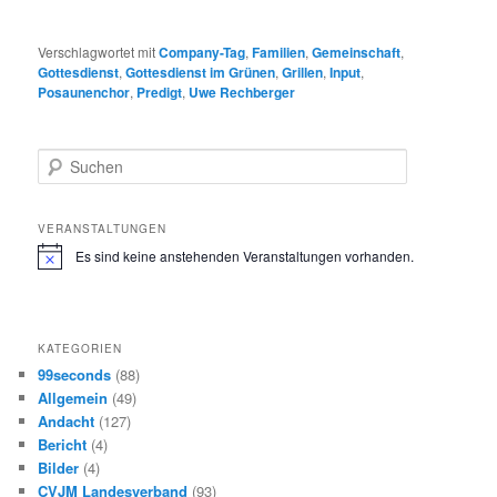
Verschlagwortet mit
Company-Tag
,
Familien
,
Gemeinschaft
,
Gottesdienst
,
Gottesdienst im Grünen
,
Grillen
,
Input
,
Posaunenchor
,
Predigt
,
Uwe Rechberger
S
u
c
h
VERANSTALTUNGEN
e
Es sind keine anstehenden Veranstaltungen vorhanden.
H
n
i
n
w
e
KATEGORIEN
i
s
99seconds
(88)
Allgemein
(49)
Andacht
(127)
Bericht
(4)
Bilder
(4)
CVJM Landesverband
(93)