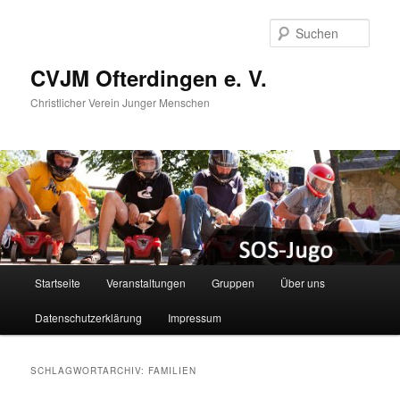
Zum
Zum
primären
sekundären
Such
Inhalt
Inhalt
springen
springen
CVJM Ofterdingen e. V.
Christlicher Verein Junger Menschen
Hauptmenü
Startseite
Veranstaltungen
Gruppen
Über uns
Datenschutzerklärung
Impressum
SCHLAGWORTARCHIV:
FAMILIEN