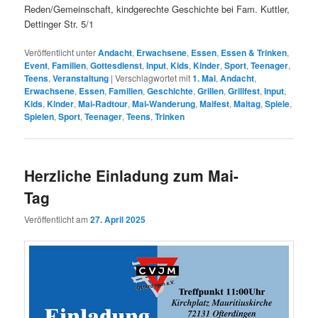
Reden/Gemeinschaft, kindgerechte Geschichte bei Fam. Kuttler,
Dettinger Str. 5/1
Veröffentlicht unter
Andacht
,
Erwachsene
,
Essen
,
Essen & Trinken
,
Event
,
Familien
,
Gottesdienst
,
Input
,
Kids
,
Kinder
,
Sport
,
Teenager
,
Teens
,
Veranstaltung
|
Verschlagwortet mit
1. Mai
,
Andacht
,
Erwachsene
,
Essen
,
Familien
,
Geschichte
,
Grillen
,
Grillfest
,
Input
,
Kids
,
Kinder
,
Mai-Radtour
,
Mai-Wanderung
,
Maifest
,
Maitag
,
Spiele
,
Spielen
,
Sport
,
Teenager
,
Teens
,
Trinken
Herzliche Einladung zum Mai-
Tag
Veröffentlicht am
27. April 2025