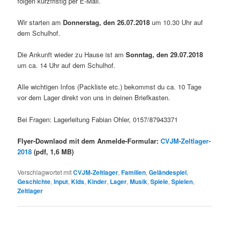
folgen kurzfristig per E-Mail.
Wir starten am
Donnerstag, den 26.07.2018
um 10.30 Uhr auf
dem Schulhof.
Die Ankunft wieder zu Hause ist am
Sonntag, den 29.07.2018
um ca. 14 Uhr auf dem Schulhof.
Alle wichtigen Infos (Packliste etc.) bekommst du ca. 10 Tage
vor dem Lager direkt von uns in deinen Briefkasten.
Bei Fragen: Lagerleitung Fabian Ohler, 0157/87943371
Flyer-Downlaod mit dem Anmelde-Formular:
CVJM-Zeltlager-
2018
(pdf, 1,6 MB)
Verschlagwortet mit
CVJM-Zeltlager
,
Familien
,
Geländespiel
,
Geschichte
,
Input
,
Kids
,
Kinder
,
Lager
,
Musik
,
Spiele
,
Spielen
,
Zeltlager