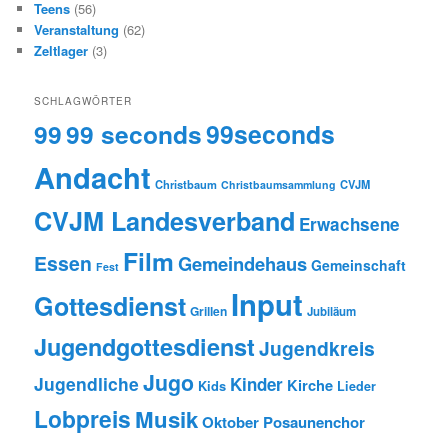
Teens
(56)
Veranstaltung
(62)
Zeltlager
(3)
SCHLAGWÖRTER
99
99 seconds
99seconds
Andacht
Christbaum
CVJM
Christbaumsammlung
CVJM Landesverband
Erwachsene
Film
Essen
Gemeindehaus
Gemeinschaft
Fest
Input
Gottesdienst
Grillen
Jubiläum
Jugendgottesdienst
Jugendkreis
Jugo
Jugendliche
Kinder
Kirche
Kids
Lieder
Lobpreis
Musik
Oktober
Posaunenchor