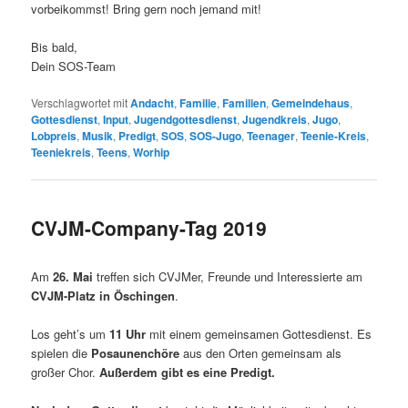
vorbeikommst! Bring gern noch jemand mit!
Bis bald,
Dein SOS-Team
Verschlagwortet mit
Andacht
,
Familie
,
Familien
,
Gemeindehaus
,
Gottesdienst
,
Input
,
Jugendgottesdienst
,
Jugendkreis
,
Jugo
,
Lobpreis
,
Musik
,
Predigt
,
SOS
,
SOS-Jugo
,
Teenager
,
Teenie-Kreis
,
Teeniekreis
,
Teens
,
Worhip
CVJM-Company-Tag 2019
Am
26. Mai
treffen sich CVJMer, Freunde und Interessierte am
CVJM-Platz in Öschingen
.
Los geht’s um
11 Uhr
mit einem gemeinsamen Gottesdienst. Es
spielen die
Posaunenchöre
aus den Orten gemeinsam als
großer Chor.
Außerdem gibt es eine Predigt.