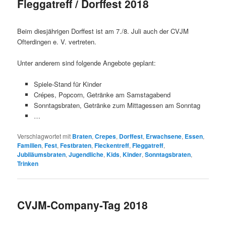
Fleggatreff / Dorffest 2018
Beim diesjährigen Dorffest ist am 7./8. Juli auch der CVJM
Ofterdingen e. V. vertreten.
Unter anderem sind folgende Angebote geplant:
Spiele-Stand für Kinder
Crépes, Popcorn, Getränke am Samstagabend
Sonntagsbraten, Getränke zum Mittagessen am Sonntag
…
Verschlagwortet mit
Braten
,
Crepes
,
Dorffest
,
Erwachsene
,
Essen
,
Familien
,
Fest
,
Festbraten
,
Fleckentreff
,
Fleggatreff
,
Jubiläumsbraten
,
Jugendliche
,
Kids
,
Kinder
,
Sonntagsbraten
,
Trinken
CVJM-Company-Tag 2018