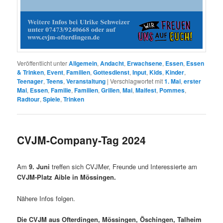
Veröffentlicht unter
Allgemein
,
Andacht
,
Erwachsene
,
Essen
,
Essen
& Trinken
,
Event
,
Familien
,
Gottesdienst
,
Input
,
Kids
,
Kinder
,
Teenager
,
Teens
,
Veranstaltung
|
Verschlagwortet mit
1. Mai
,
erster
Mai
,
Essen
,
Familie
,
Familien
,
Grillen
,
Mai
,
Maifest
,
Pommes
,
Radtour
,
Spiele
,
Trinken
CVJM-Company-Tag 2024
Am
9. Juni
treffen sich CVJMer, Freunde und Interessierte am
CVJM-Platz Aible in Mössingen.
Nähere Infos folgen.
Die CVJM aus Ofterdingen, Mössingen, Öschingen, Talheim