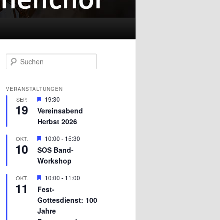
S
u
c
h
VERANSTALTUNGEN
e
H
19:30
SEP.
n
19
e
Vereinsabend
r
Herbst 2026
v
o
r
H
10:00
-
15:30
OKT.
10
g
e
SOS Band-
e
r
Workshop
h
v
o
o
b
r
H
10:00
-
11:00
OKT.
11
e
g
e
Fest-
n
e
r
Gottesdienst: 100
h
v
o
o
Jahre
b
r