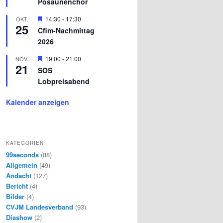
Posaunenchor
e
g
n
e
H
14:30
-
17:30
OKT.
h
25
e
o
Cfim-Nachmittag
r
b
2026
v
e
o
n
r
H
19:00
-
21:00
NOV.
21
g
e
SOS
e
r
Lobpreisabend
h
v
o
o
b
r
Kalender anzeigen
e
g
n
e
h
o
b
KATEGORIEN
e
n
99seconds
(88)
Allgemein
(49)
Andacht
(127)
Bericht
(4)
Bilder
(4)
CVJM Landesverband
(93)
Diashow
(2)