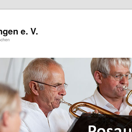
gen e. V.
schen