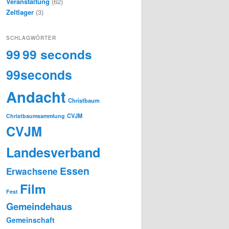
Veranstaltung
(62)
Zeltlager
(3)
SCHLAGWÖRTER
99
99 seconds
99seconds
Andacht
Christbaum
CVJM
Christbaumsammlung
CVJM
Landesverband
Essen
Erwachsene
Film
Fest
Gemeindehaus
Gemeinschaft