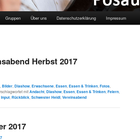
Gruppen
Über uns
Datenschutzerklärung
Impressum
nsabend Herbst 2017
,
Bilder
,
Diashow
,
Erwachsene
,
Essen
,
Essen & Trinken
,
Fotos
,
rschlagwortet mit
Andacht
,
Diashow
,
Essen
,
Essen & Trinken
,
Feiern
,
,
Input
,
Rückblick
,
Schwester Heidi
,
Vereinsabend
er 2017
17