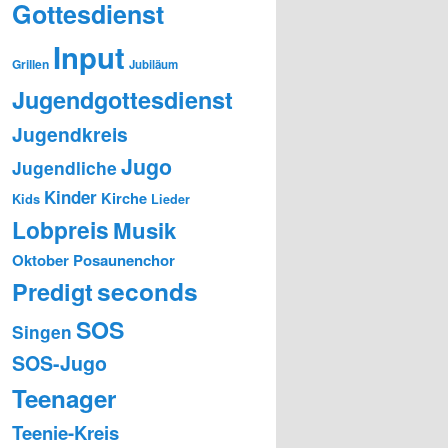
Gottesdienst
Input
Grillen
Jubiläum
Jugendgottesdienst
Jugendkreis
Jugo
Jugendliche
Kinder
Kirche
Kids
Lieder
Lobpreis
Musik
Oktober
Posaunenchor
seconds
Predigt
SOS
Singen
SOS-Jugo
Teenager
Teenie-Kreis