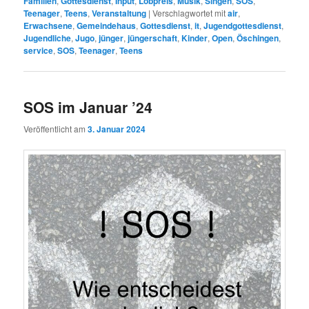
Familien
,
Gottesdienst
,
Input
,
Lobpreis
,
Musik
,
Singen
,
SOS
,
Teenager
,
Teens
,
Veranstaltung
|
Verschlagwortet mit
air
,
Erwachsene
,
Gemeindehaus
,
Gottesdienst
,
it
,
Jugendgottesdienst
,
Jugendliche
,
Jugo
,
jünger
,
jüngerschaft
,
Kinder
,
Open
,
Öschingen
,
service
,
SOS
,
Teenager
,
Teens
SOS im Januar ’24
Veröffentlicht am
3. Januar 2024