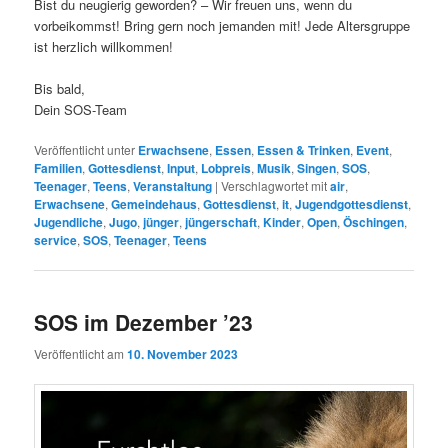
Bist du neugierig geworden? – Wir freuen uns, wenn du
vorbeikommst! Bring gern noch jemanden mit! Jede Altersgruppe
ist herzlich willkommen!
Bis bald,
Dein SOS-Team
Veröffentlicht unter
Erwachsene
,
Essen
,
Essen & Trinken
,
Event
,
Familien
,
Gottesdienst
,
Input
,
Lobpreis
,
Musik
,
Singen
,
SOS
,
Teenager
,
Teens
,
Veranstaltung
|
Verschlagwortet mit
air
,
Erwachsene
,
Gemeindehaus
,
Gottesdienst
,
it
,
Jugendgottesdienst
,
Jugendliche
,
Jugo
,
jünger
,
jüngerschaft
,
Kinder
,
Open
,
Öschingen
,
service
,
SOS
,
Teenager
,
Teens
SOS im Dezember ’23
Veröffentlicht am
10. November 2023