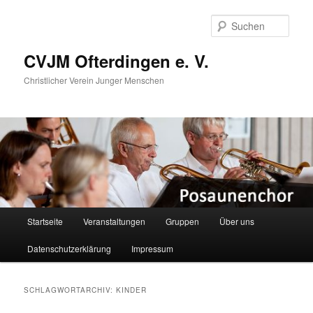
Zum
Zum
primären
sekundären
Such
Inhalt
Inhalt
springen
springen
CVJM Ofterdingen e. V.
Christlicher Verein Junger Menschen
Hauptmenü
Startseite
Veranstaltungen
Gruppen
Über uns
Datenschutzerklärung
Impressum
SCHLAGWORTARCHIV:
KINDER