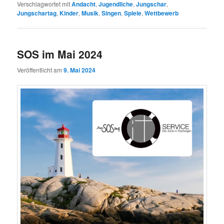
Verschlagwortet mit
Andacht
,
Jugendliche
,
Jungschar
,
Jungschartag
,
Kinder
,
Musik
,
Singen
,
Spiele
,
Wettbewerb
SOS im Mai 2024
Veröffentlicht am
9. Mai 2024