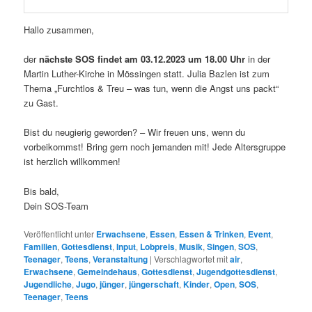
Hallo zusammen,
der
nächste SOS findet am 03.12.2023 um 18.00 Uhr
in der
Martin Luther-Kirche in Mössingen statt. Julia Bazlen ist zum
Thema „Furchtlos & Treu – was tun, wenn die Angst uns packt“
zu Gast.
Bist du neugierig geworden? – Wir freuen uns, wenn du
vorbeikommst! Bring gern noch jemanden mit! Jede Altersgruppe
ist herzlich willkommen!
Bis bald,
Dein SOS-Team
Veröffentlicht unter
Erwachsene
,
Essen
,
Essen & Trinken
,
Event
,
Familien
,
Gottesdienst
,
Input
,
Lobpreis
,
Musik
,
Singen
,
SOS
,
Teenager
,
Teens
,
Veranstaltung
|
Verschlagwortet mit
air
,
Erwachsene
,
Gemeindehaus
,
Gottesdienst
,
Jugendgottesdienst
,
Jugendliche
,
Jugo
,
jünger
,
jüngerschaft
,
Kinder
,
Open
,
SOS
,
Teenager
,
Teens