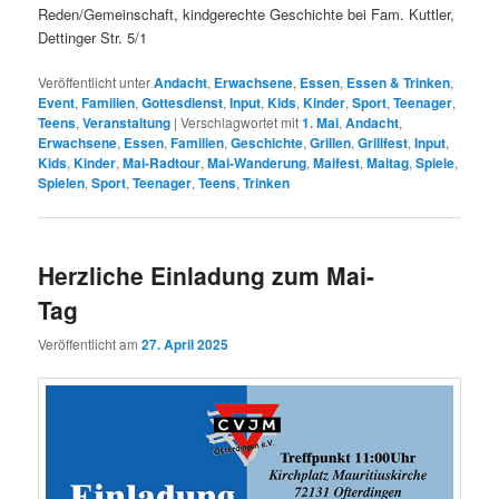
Reden/Gemeinschaft, kindgerechte Geschichte bei Fam. Kuttler,
Dettinger Str. 5/1
Veröffentlicht unter
Andacht
,
Erwachsene
,
Essen
,
Essen & Trinken
,
Event
,
Familien
,
Gottesdienst
,
Input
,
Kids
,
Kinder
,
Sport
,
Teenager
,
Teens
,
Veranstaltung
|
Verschlagwortet mit
1. Mai
,
Andacht
,
Erwachsene
,
Essen
,
Familien
,
Geschichte
,
Grillen
,
Grillfest
,
Input
,
Kids
,
Kinder
,
Mai-Radtour
,
Mai-Wanderung
,
Maifest
,
Maitag
,
Spiele
,
Spielen
,
Sport
,
Teenager
,
Teens
,
Trinken
Herzliche Einladung zum Mai-
Tag
Veröffentlicht am
27. April 2025