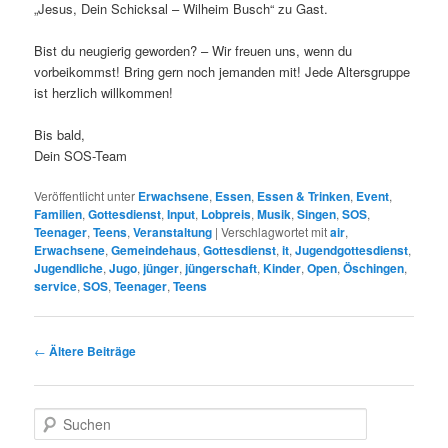
„Jesus, Dein Schicksal – Wilheim Busch“ zu Gast.
Bist du neugierig geworden? – Wir freuen uns, wenn du
vorbeikommst! Bring gern noch jemanden mit! Jede Altersgruppe
ist herzlich willkommen!
Bis bald,
Dein SOS-Team
Veröffentlicht unter
Erwachsene
,
Essen
,
Essen & Trinken
,
Event
,
Familien
,
Gottesdienst
,
Input
,
Lobpreis
,
Musik
,
Singen
,
SOS
,
Teenager
,
Teens
,
Veranstaltung
|
Verschlagwortet mit
air
,
Erwachsene
,
Gemeindehaus
,
Gottesdienst
,
it
,
Jugendgottesdienst
,
Jugendliche
,
Jugo
,
jünger
,
jüngerschaft
,
Kinder
,
Open
,
Öschingen
,
service
,
SOS
,
Teenager
,
Teens
Beitragsnavigation
←
Ältere Beiträge
S
u