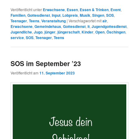
Veröffentlicht unter
Erwachsene
,
Essen
,
Essen & Trinken
,
Event
,
Familien
,
Gottesdienst
,
Input
,
Lobpreis
,
Musik
,
Singen
,
SOS
,
Teenager
,
Teens
,
Veranstaltung
|
Verschlagwortet mit
air
,
Erwachsene
,
Gemeindehaus
,
Gottesdienst
,
it
,
Jugendgottesdienst
,
Jugendliche
,
Jugo
,
jünger
,
jüngerschaft
,
Kinder
,
Open
,
Öschingen
,
service
,
SOS
,
Teenager
,
Teens
SOS im September ’23
Veröffentlicht am
11. September 2023