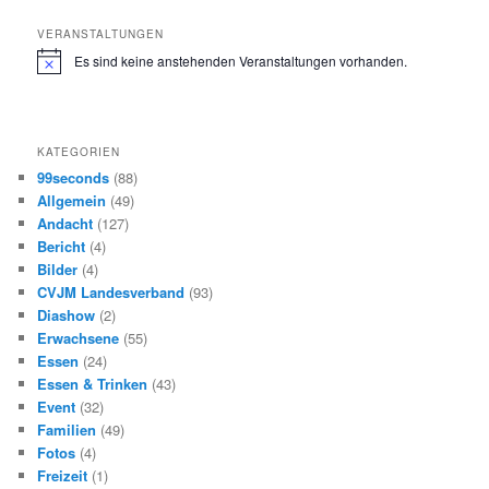
c
h
VERANSTALTUNGEN
e
Es sind keine anstehenden Veranstaltungen vorhanden.
H
n
i
n
w
e
KATEGORIEN
i
s
99seconds
(88)
Allgemein
(49)
Andacht
(127)
Bericht
(4)
Bilder
(4)
CVJM Landesverband
(93)
Diashow
(2)
Erwachsene
(55)
Essen
(24)
Essen & Trinken
(43)
Event
(32)
Familien
(49)
Fotos
(4)
Freizeit
(1)