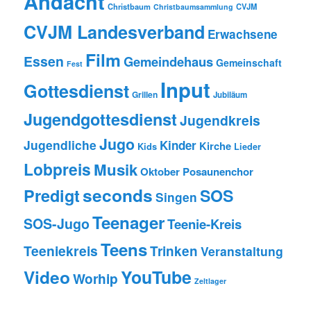
Andacht
Christbaum
CVJM
Christbaumsammlung
CVJM Landesverband
Erwachsene
Film
Essen
Gemeindehaus
Gemeinschaft
Fest
Input
Gottesdienst
Grillen
Jubiläum
Jugendgottesdienst
Jugendkreis
Jugo
Jugendliche
Kinder
Kirche
Kids
Lieder
Lobpreis
Musik
Oktober
Posaunenchor
seconds
Predigt
SOS
Singen
Teenager
SOS-Jugo
Teenie-Kreis
Teens
Teeniekreis
Trinken
Veranstaltung
Video
YouTube
Worhip
Zeltlager