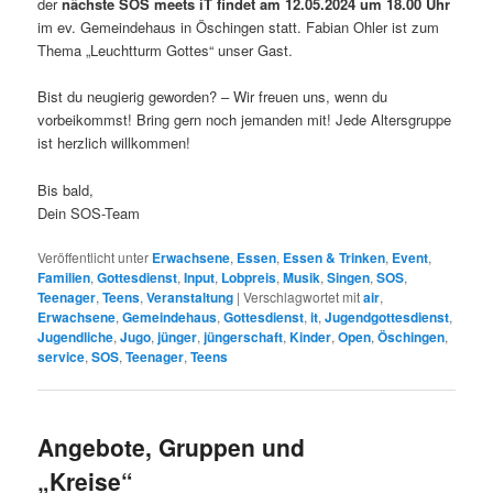
der
nächste SOS meets iT findet am 12.05.2024 um 18.00 Uhr
im ev. Gemeindehaus in Öschingen statt. Fabian Ohler ist zum
Thema „Leuchtturm Gottes“ unser Gast.
Bist du neugierig geworden? – Wir freuen uns, wenn du
vorbeikommst! Bring gern noch jemanden mit! Jede Altersgruppe
ist herzlich willkommen!
Bis bald,
Dein SOS-Team
Veröffentlicht unter
Erwachsene
,
Essen
,
Essen & Trinken
,
Event
,
Familien
,
Gottesdienst
,
Input
,
Lobpreis
,
Musik
,
Singen
,
SOS
,
Teenager
,
Teens
,
Veranstaltung
|
Verschlagwortet mit
air
,
Erwachsene
,
Gemeindehaus
,
Gottesdienst
,
it
,
Jugendgottesdienst
,
Jugendliche
,
Jugo
,
jünger
,
jüngerschaft
,
Kinder
,
Open
,
Öschingen
,
service
,
SOS
,
Teenager
,
Teens
Angebote, Gruppen und
„Kreise“