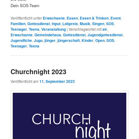
Dein SOS-Team
Veröffentlicht unter
Erwachsene
,
Essen
,
Essen & Trinken
,
Event
,
Familien
,
Gottesdienst
,
Input
,
Lobpreis
,
Musik
,
Singen
,
SOS
,
Teenager
,
Teens
,
Veranstaltung
|
Verschlagwortet mit
air
,
Erwachsene
,
Gemeindehaus
,
Gottesdienst
,
Jugendgottesdienst
,
Jugendliche
,
Jugo
,
jünger
,
jüngerschaft
,
Kinder
,
Open
,
SOS
,
Teenager
,
Teens
Churchnight 2023
Veröffentlicht am
11. September 2023