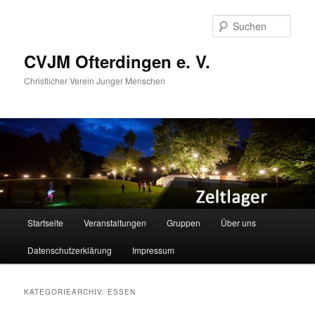
Zum
Zum
primären
sekundären
Such
Inhalt
Inhalt
springen
springen
CVJM Ofterdingen e. V.
Christlicher Verein Junger Menschen
Hauptmenü
Startseite
Veranstaltungen
Gruppen
Über uns
Datenschutzerklärung
Impressum
KATEGORIEARCHIV:
ESSEN