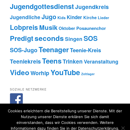
Jugendgottesdienst
Jugendkreis
Jugo
Jugendliche
Kinder
Kirche
Kids
Lieder
Lobpreis
Musik
Oktober
Posaunenchor
seconds
Predigt
SOS
Singen
Teenager
SOS-Jugo
Teenie-Kreis
Teens
Teeniekreis
Trinken
Veranstaltung
Video
YouTube
Worhip
Zeltlager
SOZIALE NETZWERKE
Cookies erleichtern die Bereitstellung unserer Dienste. Mit der
Nutzung unserer Dienste erklären Sie sich damit
einverstanden, dass wir Cookies verwenden. Weitere
Informationen dazu finden Sie in der Datenschutzerklärung.