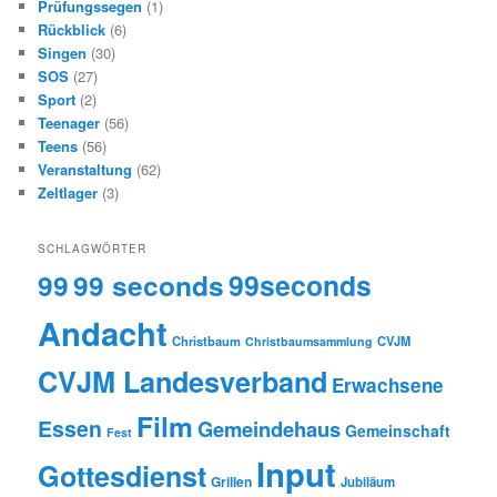
Prüfungssegen
(1)
Rückblick
(6)
Singen
(30)
SOS
(27)
Sport
(2)
Teenager
(56)
Teens
(56)
Veranstaltung
(62)
Zeltlager
(3)
SCHLAGWÖRTER
99
99 seconds
99seconds
Andacht
Christbaum
CVJM
Christbaumsammlung
CVJM Landesverband
Erwachsene
Film
Essen
Gemeindehaus
Gemeinschaft
Fest
Input
Gottesdienst
Grillen
Jubiläum