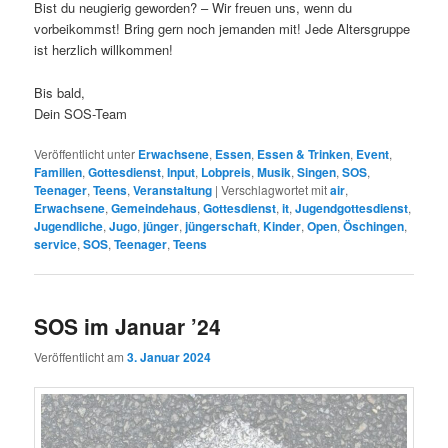
Bist du neugierig geworden? – Wir freuen uns, wenn du
vorbeikommst! Bring gern noch jemanden mit! Jede Altersgruppe
ist herzlich willkommen!
Bis bald,
Dein SOS-Team
Veröffentlicht unter
Erwachsene
,
Essen
,
Essen & Trinken
,
Event
,
Familien
,
Gottesdienst
,
Input
,
Lobpreis
,
Musik
,
Singen
,
SOS
,
Teenager
,
Teens
,
Veranstaltung
|
Verschlagwortet mit
air
,
Erwachsene
,
Gemeindehaus
,
Gottesdienst
,
it
,
Jugendgottesdienst
,
Jugendliche
,
Jugo
,
jünger
,
jüngerschaft
,
Kinder
,
Open
,
Öschingen
,
service
,
SOS
,
Teenager
,
Teens
SOS im Januar ’24
Veröffentlicht am
3. Januar 2024