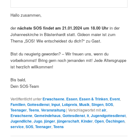
Hallo zusammen,
der
nächste SOS findet am 21.01.2024 um 18.00 Uhr
in der
Johanneskirche in Bästenhardt statt. Gideon maier ist zum
Thema „SOS! Wie entscheidest du dich?“ zu Gast.
Bist du neugierig geworden? – Wir freuen uns, wenn du
vorbeikommst! Bring gern noch jemanden mit! Jede Altersgruppe
ist herzlich willkommen!
Bis bald,
Dein SOS-Team
Veröffentlicht unter
Erwachsene
,
Essen
,
Essen & Trinken
,
Event
,
Familien
,
Gottesdienst
,
Input
,
Lobpreis
,
Musik
,
Singen
,
SOS
,
Teenager
,
Teens
,
Veranstaltung
|
Verschlagwortet mit
air
,
Erwachsene
,
Gemeindehaus
,
Gottesdienst
,
it
,
Jugendgottesdienst
,
Jugendliche
,
Jugo
,
jünger
,
jüngerschaft
,
Kinder
,
Open
,
Öschingen
,
service
,
SOS
,
Teenager
,
Teens