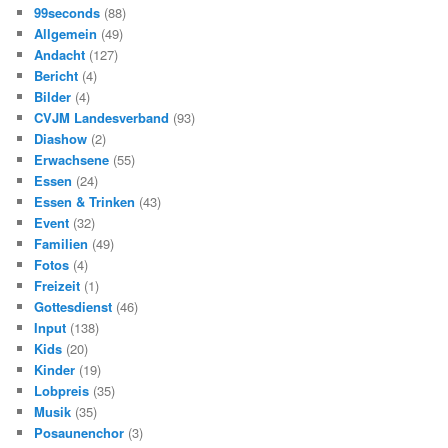
b
99seconds
(88)
e
n
Allgemein
(49)
Andacht
(127)
Bericht
(4)
Bilder
(4)
CVJM Landesverband
(93)
Diashow
(2)
Erwachsene
(55)
Essen
(24)
Essen & Trinken
(43)
Event
(32)
Familien
(49)
Fotos
(4)
Freizeit
(1)
Gottesdienst
(46)
Input
(138)
Kids
(20)
Kinder
(19)
Lobpreis
(35)
Musik
(35)
Posaunenchor
(3)