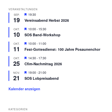
c
h
VERANSTALTUNGEN
e
H
19:30
SEP.
n
19
e
Vereinsabend Herbst 2026
r
v
H
10:00
-
15:30
OKT.
o
10
e
r
SOS Band-Workshop
r
g
v
e
H
10:00
-
11:00
OKT.
o
h
11
e
r
Fest-Gottesdienst: 100 Jahre Posaunenchor
o
r
g
b
v
e
H
14:30
-
17:30
OKT.
e
o
h
25
e
n
r
Cfim-Nachmittag 2026
o
r
g
b
v
e
H
19:00
-
21:00
NOV.
e
o
h
21
e
n
r
SOS Lobpreisabend
o
r
g
b
v
e
e
o
Kalender anzeigen
h
n
r
o
g
b
e
e
h
n
o
KATEGORIEN