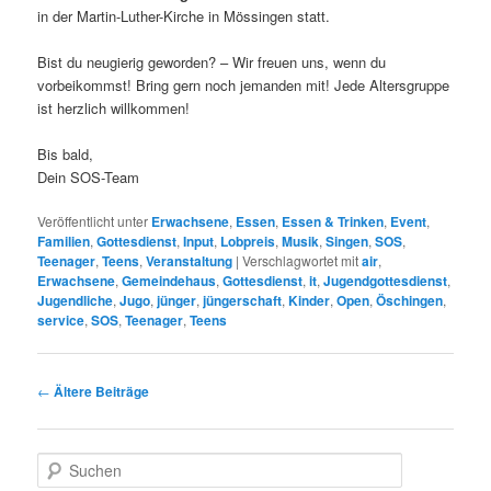
in der Martin-Luther-Kirche in Mössingen statt.
Bist du neugierig geworden? – Wir freuen uns, wenn du
vorbeikommst! Bring gern noch jemanden mit! Jede Altersgruppe
ist herzlich willkommen!
Bis bald,
Dein SOS-Team
Veröffentlicht unter
Erwachsene
,
Essen
,
Essen & Trinken
,
Event
,
Familien
,
Gottesdienst
,
Input
,
Lobpreis
,
Musik
,
Singen
,
SOS
,
Teenager
,
Teens
,
Veranstaltung
|
Verschlagwortet mit
air
,
Erwachsene
,
Gemeindehaus
,
Gottesdienst
,
it
,
Jugendgottesdienst
,
Jugendliche
,
Jugo
,
jünger
,
jüngerschaft
,
Kinder
,
Open
,
Öschingen
,
service
,
SOS
,
Teenager
,
Teens
Beitragsnavigation
←
Ältere Beiträge
S
u