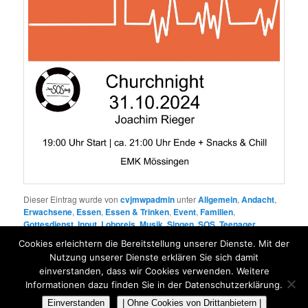
Dieser Eintrag wurde von
cvjmwpadmin
unter
Allgemein
,
Andacht
,
Erwachsene
,
Essen
,
Essen & Trinken
,
Event
,
Familien
,
Gottesdienst
,
Input
,
Lobpreis
,
Musik
,
Singen
,
SOS
,
Teenager
,
Teens
,
Veranstaltung
veröffentlicht. Setze ein Lesezeichen für den
Cookies erleichtern die Bereitstellung unserer Dienste. Mit der
Permalink
.
Nutzung unserer Dienste erklären Sie sich damit
einverstanden, dass wir Cookies verwenden. Weitere
Informationen dazu finden Sie in der Datenschutzerklärung.
Datenschutzerklärung
Stolz präsentiert von WordPress
Einverstanden
| Ohne Cookies von Drittanbietern |