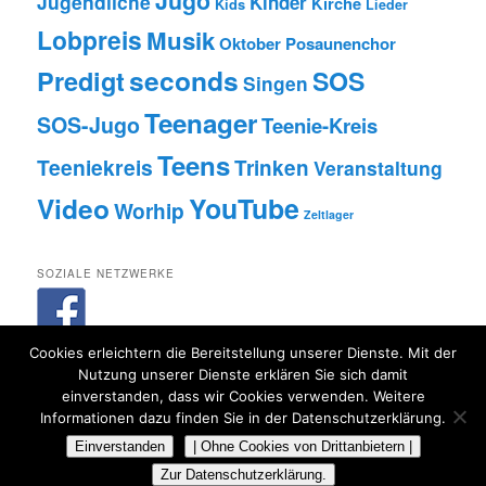
Jugo
Jugendliche
Kinder
Kirche
Kids
Lieder
Lobpreis
Musik
Oktober
Posaunenchor
seconds
Predigt
SOS
Singen
Teenager
SOS-Jugo
Teenie-Kreis
Teens
Teeniekreis
Trinken
Veranstaltung
Video
YouTube
Worhip
Zeltlager
SOZIALE NETZWERKE
Cookies erleichtern die Bereitstellung unserer Dienste. Mit der
Nutzung unserer Dienste erklären Sie sich damit
einverstanden, dass wir Cookies verwenden. Weitere
Informationen dazu finden Sie in der Datenschutzerklärung.
Datenschutzerklärung
Stolz präsentiert von WordPress
Einverstanden
| Ohne Cookies von Drittanbietern |
Zur Datenschutzerklärung.