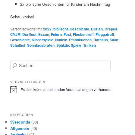
2x biblische Geschichten für Kinder am Nachmittag
Schau vorbei!
Verschlagwortet mit
2022
,
biblische Geschichte
,
Braten
,
Crepes
,
CVJM
,
Dorffest
,
Essen
,
Feiern
,
Fest
,
Fleckentreff
,
Fleggatreff
,
Geschichte
,
Kinderspiele
,
Nudeln
,
Pfannkuchen
,
Rathaus
,
Salat
,
Schulhof
,
Sonntagsbraten
,
Spätzle
,
Spiele
,
Trinken
S
u
c
h
VERANSTALTUNGEN
e
Es sind keine anstehenden Veranstaltungen vorhanden.
H
n
i
n
w
e
KATEGORIEN
i
s
99seconds
(88)
Allgemein
(49)
Andacht
(127)