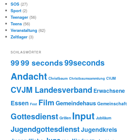
SOS
(27)
Sport
(2)
Teenager
(56)
Teens
(56)
Veranstaltung
(62)
Zeltlager
(3)
SCHLAGWÖRTER
99
99 seconds
99seconds
Andacht
Christbaum
CVJM
Christbaumsammlung
CVJM Landesverband
Erwachsene
Film
Essen
Gemeindehaus
Gemeinschaft
Fest
Input
Gottesdienst
Grillen
Jubiläum
Jugendgottesdienst
Jugendkreis