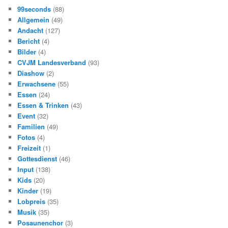
s
99seconds
(88)
Allgemein
(49)
Andacht
(127)
Bericht
(4)
Bilder
(4)
CVJM Landesverband
(93)
Diashow
(2)
Erwachsene
(55)
Essen
(24)
Essen & Trinken
(43)
Event
(32)
Familien
(49)
Fotos
(4)
Freizeit
(1)
Gottesdienst
(46)
Input
(138)
Kids
(20)
Kinder
(19)
Lobpreis
(35)
Musik
(35)
Posaunenchor
(3)