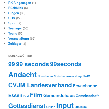
Prüfungssegen
(1)
Rückblick
(6)
Singen
(30)
SOS
(27)
Sport
(2)
Teenager
(56)
Teens
(56)
Veranstaltung
(62)
Zeltlager
(3)
SCHLAGWÖRTER
99
99 seconds
99seconds
Andacht
Christbaum
CVJM
Christbaumsammlung
CVJM Landesverband
Erwachsene
Film
Essen
Gemeindehaus
Gemeinschaft
Fest
Input
Gottesdienst
Grillen
Jubiläum