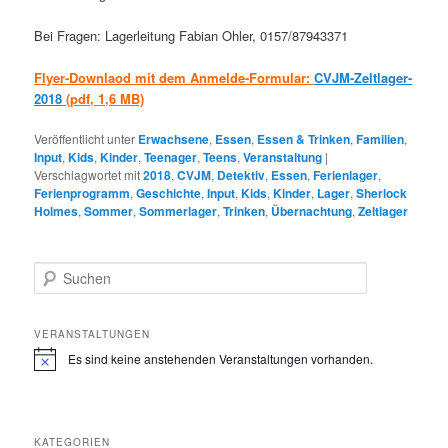
Bei Fragen: Lagerleitung Fabian Ohler, 0157/87943371
Flyer-Downlaod mit dem Anmelde-Formular:
CVJM-Zeltlager-
2018
(pdf, 1,6 MB)
Veröffentlicht unter
Erwachsene
,
Essen
,
Essen & Trinken
,
Familien
,
Input
,
Kids
,
Kinder
,
Teenager
,
Teens
,
Veranstaltung
|
Verschlagwortet mit
2018
,
CVJM
,
Detektiv
,
Essen
,
Ferienlager
,
Ferienprogramm
,
Geschichte
,
Input
,
Kids
,
Kinder
,
Lager
,
Sherlock
Holmes
,
Sommer
,
Sommerlager
,
Trinken
,
Übernachtung
,
Zeltlager
S
u
c
h
VERANSTALTUNGEN
e
Es sind keine anstehenden Veranstaltungen vorhanden.
H
n
i
n
w
e
KATEGORIEN
i