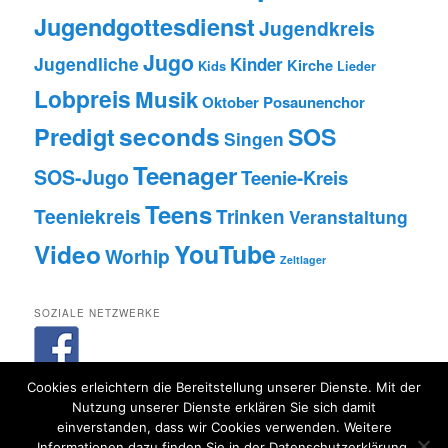
Jugendgottesdienst
Jugendkreis
Jugo
Jugendliche
Kinder
Kirche
Kids
Lieder
Lobpreis
Musik
Oktober
Posaunenchor
seconds
Predigt
SOS
Singen
Teenager
SOS-Jugo
Teenie-Kreis
Teens
Teeniekreis
Trinken
Veranstaltung
Video
YouTube
Worhip
Zeltlager
SOZIALE NETZWERKE
Cookies erleichtern die Bereitstellung unserer Dienste. Mit der
Nutzung unserer Dienste erklären Sie sich damit
einverstanden, dass wir Cookies verwenden. Weitere
Informationen dazu finden Sie in der Datenschutzerklärung.