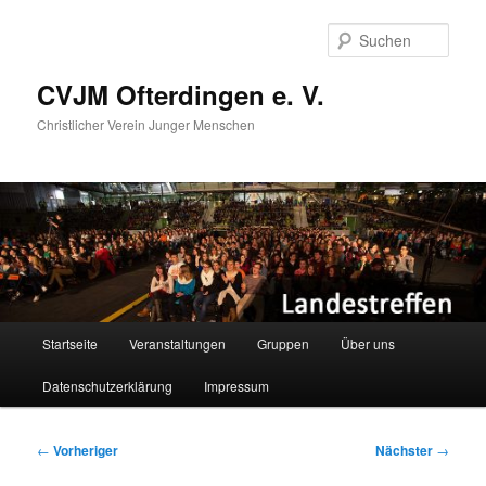
Zum
primären
Such
Inhalt
springen
CVJM Ofterdingen e. V.
Christlicher Verein Junger Menschen
Hauptmenü
Startseite
Veranstaltungen
Gruppen
Über uns
Datenschutzerklärung
Impressum
Beitragsnavigation
←
Vorheriger
Nächster
→