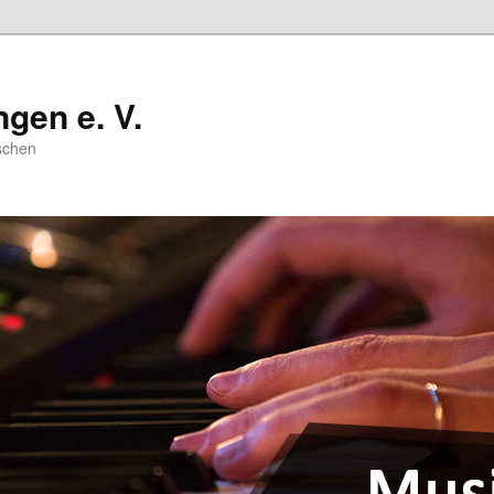
gen e. V.
schen