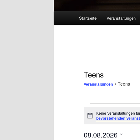
Hauptmenü
Startseite
Veranstaltungen
Teens
Teens
Veranstaltungen
Veranstaltungen
Keine Veranstaltungen fü
für
Hinweis
bevorstehenden Veranst
8.
August
08.08.2026
2026