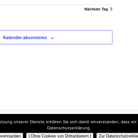
Suche
ANSICHTEN-
und
Nächster Tag
NAVIGATION
Ansichten,
Navigation
Kalender abonnieren
Nutzung unserer Dienste erklären Sie sich damit einverstanden, dass wi
Datenschutzerklärung
Stolz präsentiert von WordPress
Datenschutzerklärung.
nverstanden
| Ohne Cookies von Drittanbietern |
Zur Datenschutzerklä