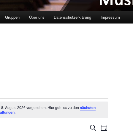
Gruppen
Über uns
Datenschutzerklärung
Impressum
r 8. August 2026 vorgesehen. Hier geht es zu den
nächsten
altungen
.
Veranstaltungen
Suche
VERANSTALTUN
Tag