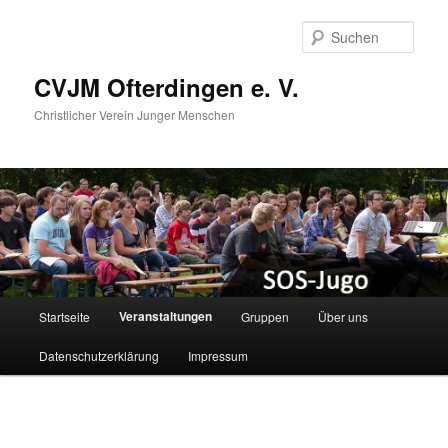
Zum
Zum
primären
sekundären
Such
Inhalt
Inhalt
springen
springen
CVJM Ofterdingen e. V.
Christlicher Verein Junger Menschen
Hauptmenü
Veranstaltungen
Startseite
Gruppen
Über uns
Datenschutzerklärung
Impressum