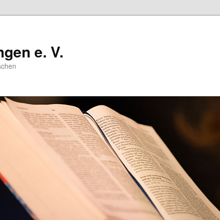
gen e. V.
schen