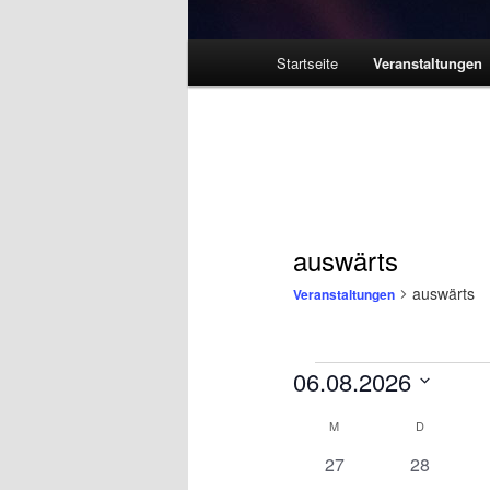
Hauptmenü
Startseite
Veranstaltungen
auswärts
auswärts
Veranstaltungen
Veranstaltungen
06.08.2026
Datum
Kalender
M
MONTAG
D
DIENSTA
wählen.
von
0
0
27
28
Veranstaltungen
Veranstaltungen
Veranstal