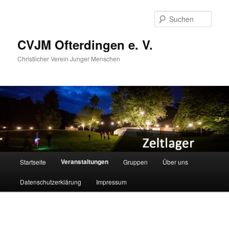
Zum
Zum
primären
sekundären
Such
Inhalt
Inhalt
springen
springen
CVJM Ofterdingen e. V.
Christlicher Verein Junger Menschen
Hauptmenü
Veranstaltungen
Startseite
Gruppen
Über uns
Datenschutzerklärung
Impressum