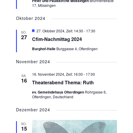
Peter und Paulskirche Mössingen
Brunnenstraße
17, Mössingen
Oktober 2024
Hervorgehoben
27. Oktober 2024, Zeit: 14:30
-
17:30
SO.
27
Cfim-Nachmittag 2024
Burghof-Halle
Burggasse 4, Ofterdingen
November 2024
16. November 2024, Zeit: 16:00
-
17:00
SA.
16
Theaterabend Thema: Ruth
ev. Gemeindehaus Ofterdingen
Rohrgasse 6,
Ofterdingen, Deutschland
Dezember 2024
SO.
15