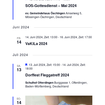
SOS-Gottesdienst – Mai 2024
ev. Gemeindehaus Öschingen
Amselweg 5,
Mössingen-Öschingen, Deutschland
Juni 2024
14. Juni 2024, Zeit: 13:00
-
16. Juni 2024, Zeit: 17:00
FR.
14
VaKiLa 2024
Juli 2024
Hervorgehoben
13. Juli 2024, Zeit: 15:00
-
14. Juli 2024, Zeit:
SA.
18:00
13
Dorffest Fleggatreff 2024
Schulhof Ofterdingen
Burggasse 1, Ofterdingen,
Baden-Württemberg, Deutschland
SO.
14