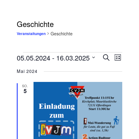
Geschichte
Geschichte
Veranstaltungen
Veranstaltungen
05.05.2024
 - 
16.03.2025
Veranstaltungen
Suche
VERANSTAL
Liste
Suche
Datum
ANSICHTEN
und
Mai 2024
wählen.
NAVIGATIO
Ansichten,
Navigation
SO.
5