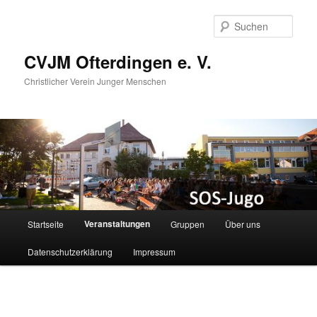
Zum
primären
Such
Inhalt
springen
CVJM Ofterdingen e. V.
Christlicher Verein Junger Menschen
Hauptmenü
Veranstaltungen
Startseite
Gruppen
Über uns
Datenschutzerklärung
Impressum