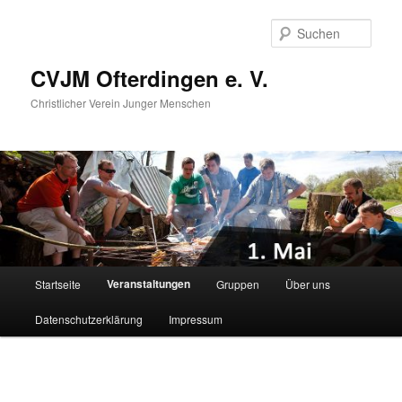
Zum
primären
Such
Inhalt
springen
CVJM Ofterdingen e. V.
Christlicher Verein Junger Menschen
Hauptmenü
Veranstaltungen
Startseite
Gruppen
Über uns
Datenschutzerklärung
Impressum