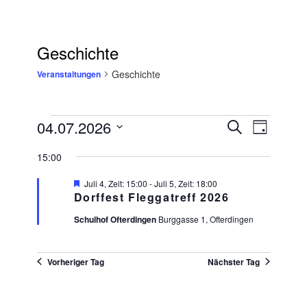
Geschichte
Geschichte
Veranstaltungen
Veranstaltungen
04.07.2026
Veranstaltungen
Suche
VERANSTAL
Tag
für
Suche
Datum
ANSICHTEN
4.
und
15:00
wählen.
NAVIGATIO
Juli
Ansichten,
2026
Navigation
Hervorgehoben
Juli 4, Zeit: 15:00
-
Juli 5, Zeit: 18:00
Dorffest Fleggatreff 2026
Schulhof Ofterdingen
Burggasse 1, Ofterdingen
Vorheriger Tag
Nächster Tag